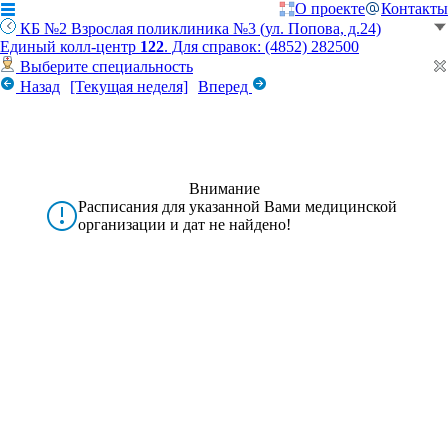
О проекте
Контакты
КБ №2 Взрослая поликлиника №3 (ул. Попова, д.24)
Единый колл-центр
122
. Для справок: (4852) 282500
Выберите специальность
Назад
[Текущая неделя]
Вперед
Внимание
Расписания для указанной Вами медицинской
организации и дат не найдено!