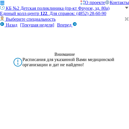
О проекте
Контакты
КБ №2 Детская поликлиника (пр-кт Фрунзе, зд. 80а)
Единый колл-центр
122
. Для справок: (4852) 28-60-90
Выберите специальность
Назад
[Текущая неделя]
Вперед
Внимание
Расписания для указанной Вами медицинской
организации и дат не найдено!