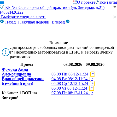
О проекте
Контакты
КБ №2 Офис врача общей практики (ул. Звездная, д.21)
(4852)426222
Выберите специальность
Назад
[Текущая неделя]
Вперед
Внимание
Для просмотра свободных явок расписаний со звездочкой
[*] необходимо авторизоваться в ЕГИС и выбрать ячейку
расписания.
Прием
03.08.2026 - 09.08.2026
Фомова Анна
Александровна
03.08 Пн
08:12-11:24
*
Врач общей практики
04.08 Вт
08:12-11:24
*
(семейный врач)
05.08 Ср
12:12-15:24
*
06.08 Чт
08:12-11:24
*
Кабинет:
1 ВОП на
07.08 Пт
08:12-11:24
*
Звездной