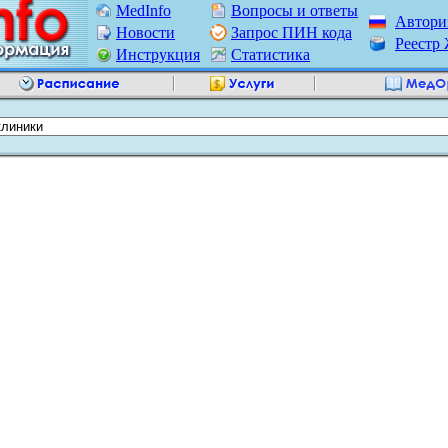
MedInfo
Вопросы и ответы
Автори
Новости
Запрос ПИН кода
Реест
Инструкция
Статистика