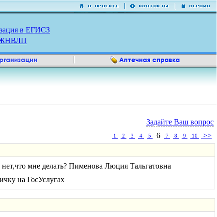
зация в ЕГИСЗ
р ЖНВЛП
Задайте Ваш вопрос
6
>>
1
2
3
4
5
7
8
9
10
а нет,что мне делать? Пименова Люция Тальгатовна
ичку на ГосУслугах