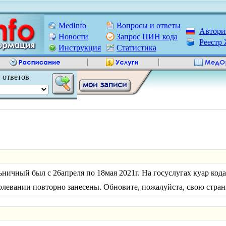
MedInfo
Вопросы и ответы
Автори
Новости
Запрос ПИН кода
Реест
Инструкция
Статистика
 ответов
ничный был с 26апреля по 18мая 2021г. На госуслугах куар код
левании повторно занесены. Обновите, пожалуйста, свою стран