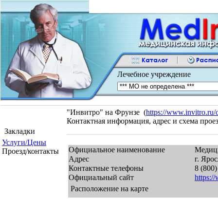
Лечебное учреждение
"Инвитро" на Фрунзе (
https://www.invitro.ru/o
Контактная информация, адрес и схема прое
Закладки
Услуги/Цены
Официальное наименование
Медици
Проезд/контакты
Адрес
г. Ярос
Контактные телефоны
8 (800)
Официальный сайт
https:/
Расположение на карте