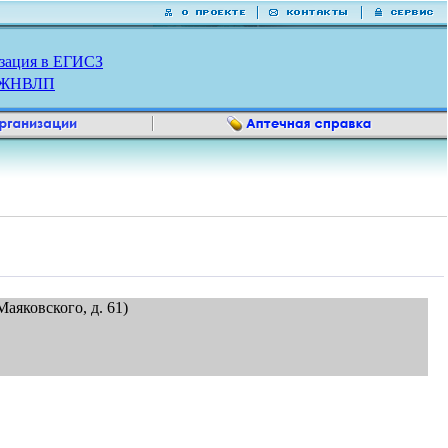
зация в ЕГИСЗ
р ЖНВЛП
аяковского, д. 61)