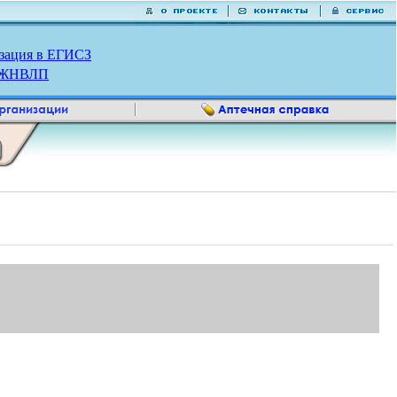
зация в ЕГИСЗ
р ЖНВЛП