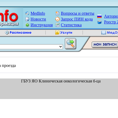
MedInfo
Вопросы и ответы
Автори
Новости
Запрос ПИН кода
Реест
Инструкция
Статистика
а проезда
ГБУЗ ЯО Клиническая онкологическая б-ца