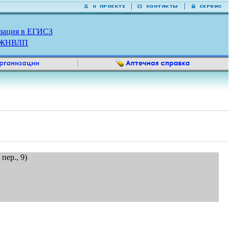
зация в ЕГИСЗ
р ЖНВЛП
пер., 9)