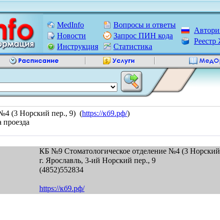
MedInfo
Вопросы и ответы
Автори
Новости
Запрос ПИН кода
Реест
Инструкция
Статистика
4 (3 Норский пер., 9) (
https://кб9.рф/
)
а проезда
КБ №9 Стоматологическое отделение №4 (3 Норский 
г. Ярославль, 3-ий Норский пер., 9
(4852)552834
https://кб9.рф/