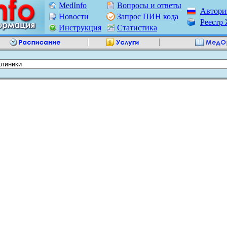
MedInfo
Вопросы и ответы
Автори
Новости
Запрос ПИН кода
Реест
Инструкция
Статистика