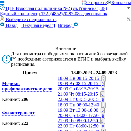
О проекте
Контакты
ЦГБ Взрослая поликлиника №2 (ул.Угличская, 38)
Единый колл-центр
122
, (4852)20-87-08 - для справок
Выберите специальность
Назад
[Текущая неделя]
Вперед
Внимание
Для просмотра свободных явок расписаний со звездочкой
[*] необходимо авторизоваться в ЕГИС и выбрать ячейку
расписания.
Прием
18.09.2023 - 24.09.2023
18.09 Пн
08:15-20:15
0
Медико-
19.09 Вт
08:15-20:15
0
профилактическое дело
20.09 Ср
08:15-20:15
0
21.09 Чт
08:15-20:15
0
Кабинет:
206
22.09 Пт
08:15-20:15
0
18.09 Пн
08:00-12:40
0
19.09 Вт
13:00-18:00
0
Физиотерапевт
20.09 Ср
13:00-17:50
0
21.09 Чт
08:00-12:50
0
Кабинет:
222
22.09 Пт
08:00-12:50
0